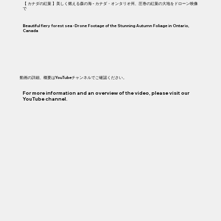
【 カナダの紅葉 】美しく燃える森の海 - カナダ・オンタリオ州、圧巻の紅葉の大地をドローン映像
で
Beautiful fiery forest sea -Drone Footage of the Stunning Autumn Foliage in Ontario,
Canada
動画の詳細、概要はYouTubeチャンネルでご確認ください。
For more information and an overview of the video, please visit our
YouTube channel.